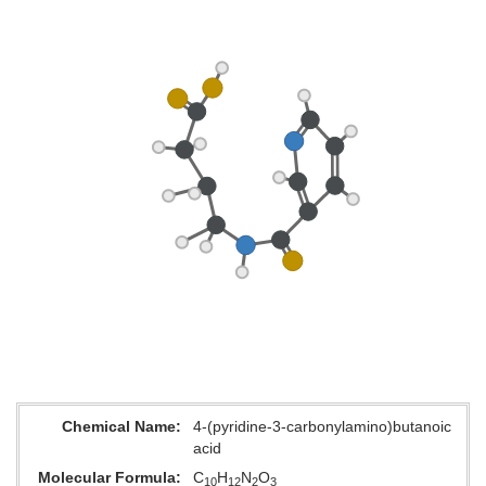
Chemical Name
4-(pyridine-3-carbonylamino)butanoic
acid
Molecular Formula
C
H
N
O
10
12
2
3